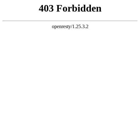
k8凯发pa直营第一品牌
网站首页
关于我们
产品展示
工业窑炉
材质
行业
定型和不定型材料
车间场景
应用领域
资质证书
新闻中心
联系我们
关于
我们
ABOUT US