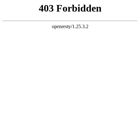
k8凯发pa直营第一品牌
网站首页
关于我们
产品展示
工业窑炉
材质
行业
定型和不定型材料
车间场景
应用领域
资质证书
新闻中心
联系我们
关于
我们
ABOUT US